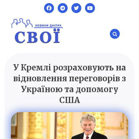
Skip
to
content
У Кремлі розраховують на
SVOI.DP.UA
Новини Дніпра
відновлення переговорів з
Україною та допомогу
США