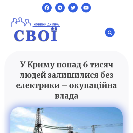
Skip
to
content
У ​​Криму понад 6 тисяч
SVOI.DP.UA
Новини Дніпра
людей залишилися без
електрики – окупаційна
влада