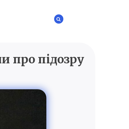
ли про підозру
P.UA