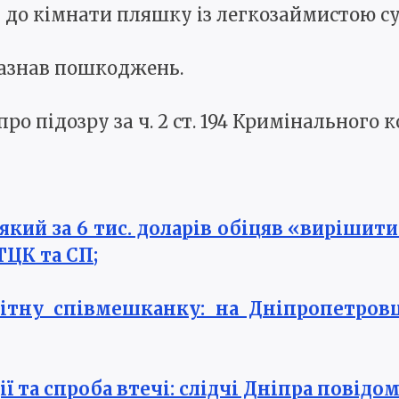
ув до кімнати пляшку із легкозаймистою 
зазнав пошкоджень.
ро підозру за ч. 2 ст. 194 Кримінального 
 який за 6 тис. доларів обіцяв «виріш
ТЦК та СП;
ітну співмешканку: на Дніпропетров
ї та спроба втечі: слідчі Дніпра повідо