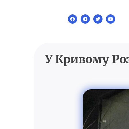
Skip
to
content
У Кривому Роз