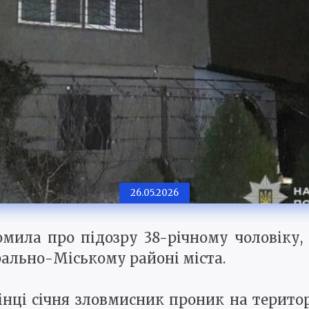
26.05.2026
омила про підозру 38-річному чоловіку,
ально-Міському районі міста.
інці січня зловмисник проник на терито