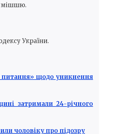
сумішшю.
кодексу України.
ити питання» щодо уникнення
щині затримали 24-річного
мили чоловіку про підозру