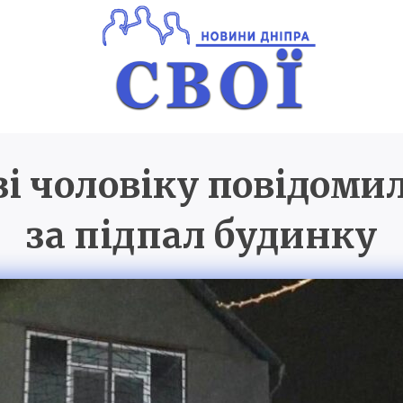
і чоловіку повідоми
Новини Дніпра
SVOI.D
за підпал будинку