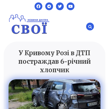
Skip
to
content
У Кривому Розі в ДТП
SVOI.DP.UA
Новини Дніпра
постраждав 6-річний
хлопчик