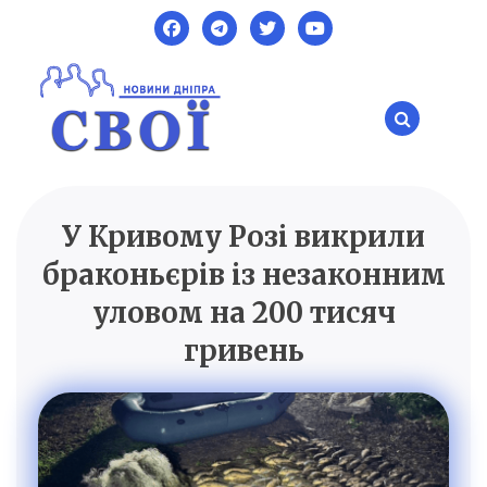
Skip
to
content
У Кривому Розі викрили
SVOI.DP.UA
Новини Дніпра
браконьєрів із незаконним
уловом на 200 тисяч
гривень