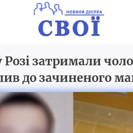
 Розі затримали чоло
Новини Дніпра
SVOI.D
пив до зачиненого ма