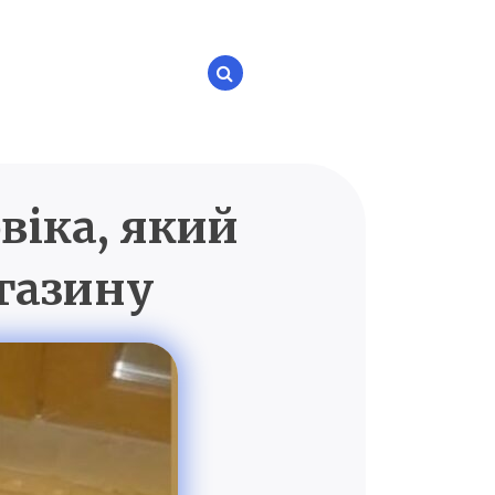
віка, який
P.UA
газину