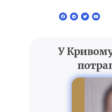
Skip
to
content
У Кривому
потра