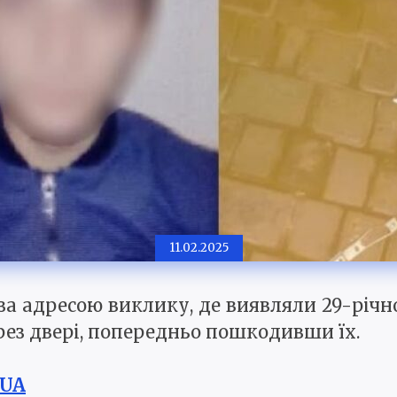
11.02.2025
а адресою виклику, де виявляли 29-річно
ез двері, попередньо пошкодивши їх.
.UA