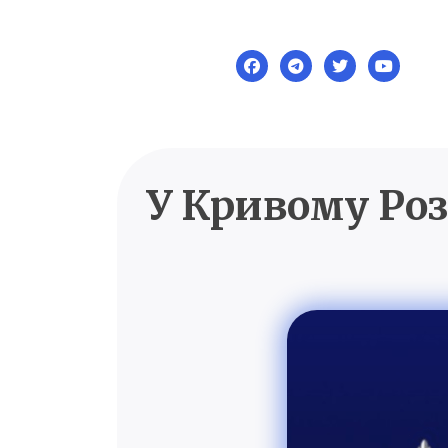
Skip
to
content
У Кривому Роз