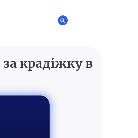
 за крадіжку в
P.UA