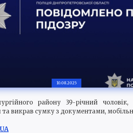
10.08.2025
ургійного району 39-річний чоловік, 
и та викрав сумку з документами, мобіл
.UA