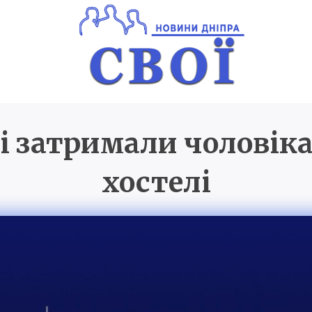
і затримали чоловіка
Новини Дніпра
SVOI.D
хостелі