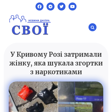
Skip
to
content
У Кривому Розі затримали
SVOI.DP.UA
Новини Дніпра
жінку, яка шукала згортки
з наркотиками