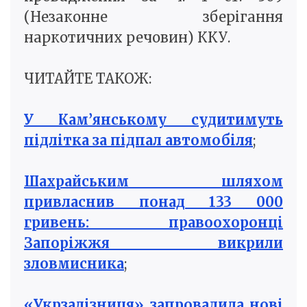
(Незаконне зберігання
наркотичних речовин) ККУ.
ЧИТАЙТЕ ТАКОЖ:
У Кам’янському судитимуть
підлітка за підпал автомобіля
;
Шахрайським шляхом
привласнив понад 133 000
гривень: правоохоронці
Запоріжжя викрили
зловмисника
;
«Укрзалізниця» запровадила нові