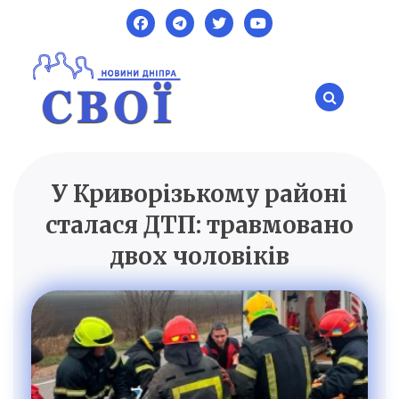
Skip
to
content
У Криворізькому районі
SVOI.DP.UA
Новини Дніпра
сталася ДТП: травмовано
двох чоловіків