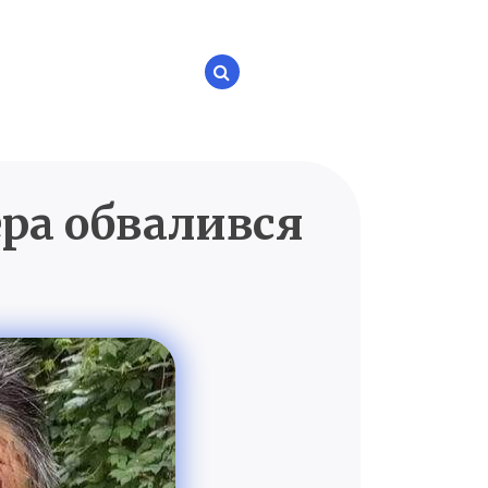
ера обвалився
P.UA