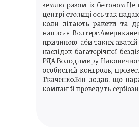
землю разом із бетоном.Це 
центрі столиці ось так пада
коли літають ракети та др
написав Волтерс.Американец
причиною, аби таких аварій 
наслідок багаторічної безд
РДА Володимиру Наконечному
особистий контроль, провес
Ткаченко.Він додав, що на
компаній проведуть серйозн