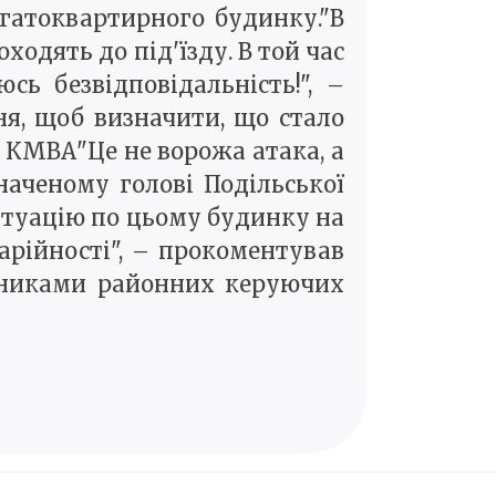
агатоквартирного будинку."В
одять до під'їзду. В той час
ь безвідповідальність!", –
ня, щоб визначити, що стало
я КМВА"Це не ворожа атака, а
наченому голові Подільської
итуацію по цьому будинку на
арійності", – прокоментував
івниками районних керуючих