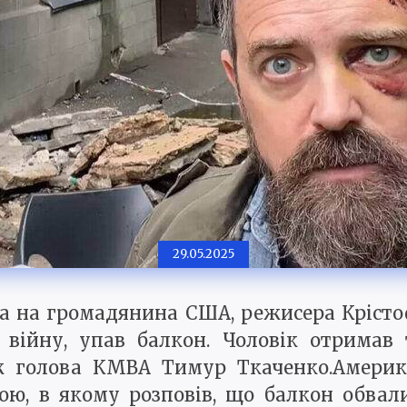
29.05.2025
а на громадянина США, режисера Крісто
 війну, упав балкон. Чоловік отримав 
ож голова КМВА Тимур Ткаченко.Америка
ю, в якому розповів, що балкон обвали