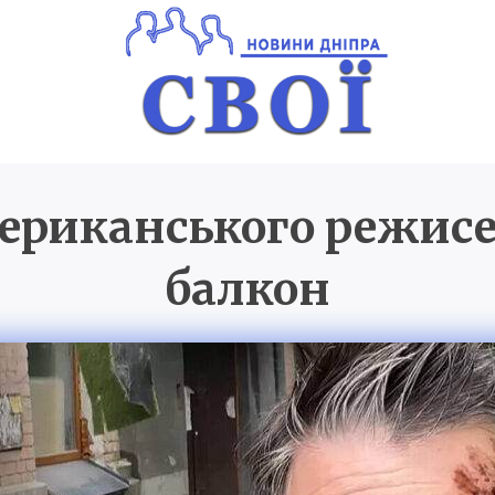
мериканського режис
Новини Дніпра
SVOI.D
балкон