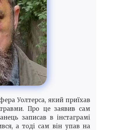
фера Уолтерса, який приїхав
травми. Про це заявив сам
нець записав в інстаграмі
вся, а тоді сам він упав на