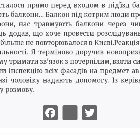
сталося прямо перед входом в підʼїзд б
ють балкони… Балкон під котрим люди прох
они, нас травмують балкони через чиюс
ь додав, що хоче провести розслідуван
більше не повторювалося в Києві.Реакці
іяльності. Я терміново доручив новоприз
 тримати зв'язок з потерпілим, взяти с
ти інспекцію всіх фасадів на предмет ав
разі чоловіку надають допомогу. Із кер
у розмову.