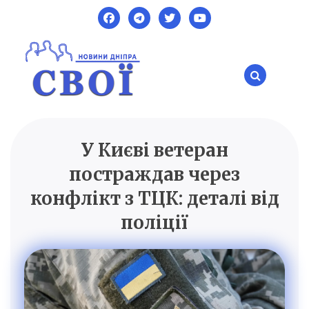
Skip
to
content
У Києві ветеран
SVOI.DP.UA
Новини Дніпра
постраждав через
конфлікт з ТЦК: деталі від
поліції