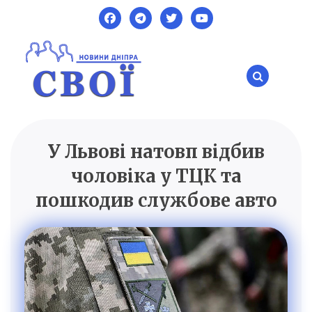
Skip
to
content
У Львові натовп відбив
SVOI.DP.UA
Новини Дніпра
чоловіка у ТЦК та
пошкодив службове авто