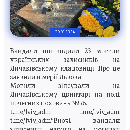
20.10.2024
Вандали пошкодили 23 могили
українських захисників на
Личаківському кладовищі. Про це
заявили в мерії Львова.
Могили зіпсували на
Личаківському цвинтарі на полі
почесних поховань №76.
t.me/lviv_adm t.me/lviv_adm
t.me/lviv_adm"Вночі вандали
здійснили наругу на могилах