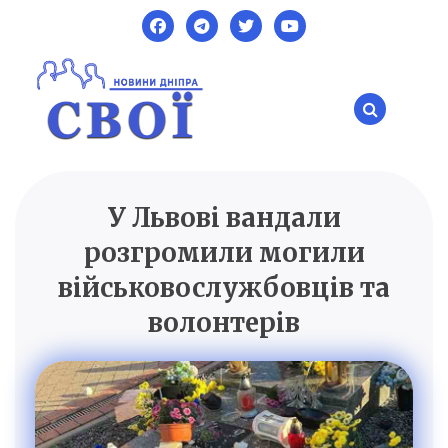
Skip
to
content
У Львові вандали
SVOI.DP.UA
Новини Дніпра
розгромили могили
військовослужбовців та
волонтерів