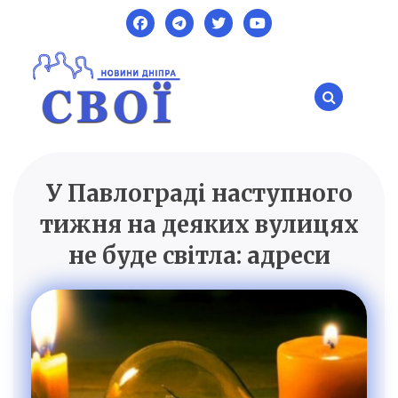
Skip
to
content
У Павлограді наступного
SVOI.DP.UA
Новини Дніпра
тижня на деяких вулицях
не буде світла: адреси