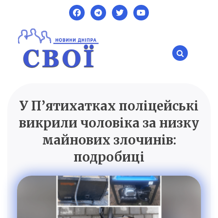
Skip
to
content
У П’ятихатках поліцейські
SVOI.DP.UA
Новини Дніпра
викрили чоловіка за низку
майнових злочинів:
подробиці