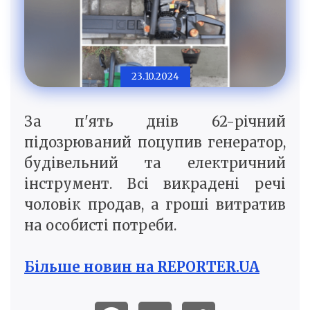
23.10.2024
За п'ять днів 62-річний
підозрюваний поцупив генератор,
будівельний та електричний
інструмент. Всі викрадені речі
чоловік продав, а гроші витратив
на особисті потреби.
Більше новин на REPORTER.UA