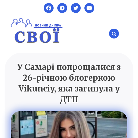
Skip
to
content
У Самарі попрощалися з
SVOI.DP.UA
Новини Дніпра
26-річною блогеркою
Vikunciy, яка загинула у
ДТП