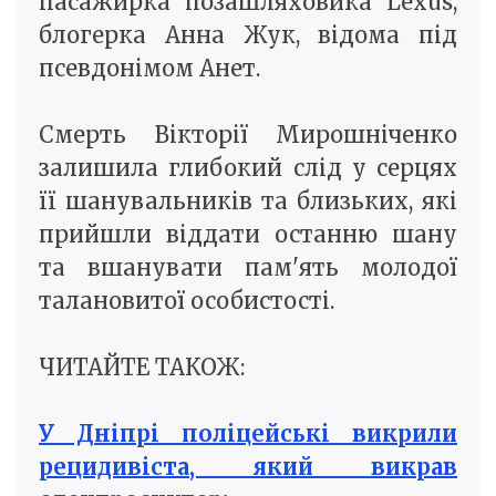
пасажирка позашляховика Lexus,
блогерка Анна Жук, відома під
псевдонімом Анет.
Смерть Вікторії Мирошніченко
залишила глибокий слід у серцях
її шанувальників та близьких, які
прийшли віддати останню шану
та вшанувати пам'ять молодої
талановитої особистості.
ЧИТАЙТЕ ТАКОЖ:
У Дніпрі поліцейські викрили
рецидивіста, який викрав