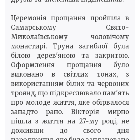
Церемонія прощання пройшла в
Самарському Свято-
Миколаївському чоловічому
монастирі. Труна загиблої була
білою дерев'яною та закритою.
Оформлення прощання було
виконано в світлих тонах, з
використанням білих та червоних
троянд, що підкреслювало пам'ять
про молоде життя, яке обірвалося
занадто рано. Вікторія мирно
пішла з життя на 27-му році, не
доживши до свого дня
народження, яке було заплановано