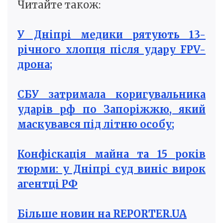
Читайте також:
У Дніпрі медики рятують 13-
річного хлопця після удару FPV-
дрона;
СБУ затримала коригувальника
ударів рф по Запоріжжю, який
маскувався під літню особу;
Конфіскація майна та 15 років
тюрми: у Дніпрі суд виніс вирок
агентці РФ
Більше новин на REPORTER.UA