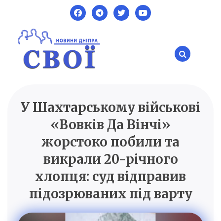
Skip
to
content
У Шахтарському військові
SVOI.DP.UA
Новини Дніпра
«Вовків Да Вінчі»
жорстоко побили та
викрали 20-річного
хлопця: суд відправив
підозрюваних під варту