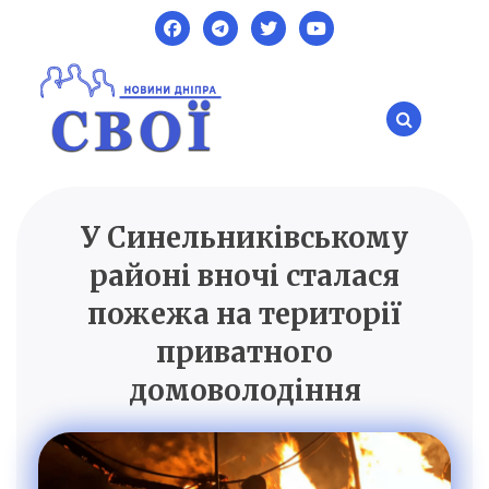
Skip
to
content
У Синельниківському
SVOI.DP.UA
Новини Дніпра
районі вночі сталася
пожежа на території
приватного
домоволодіння