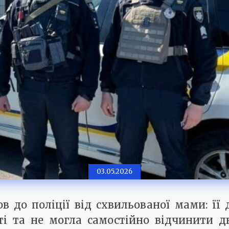
03.05.2026
 до поліції від схвильованої мами: її 
ті та не могла самостійно відчинити д