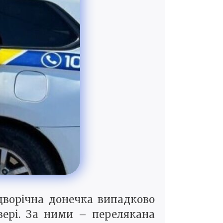
дворічна донечка випадково
вері. За ними – перелякана