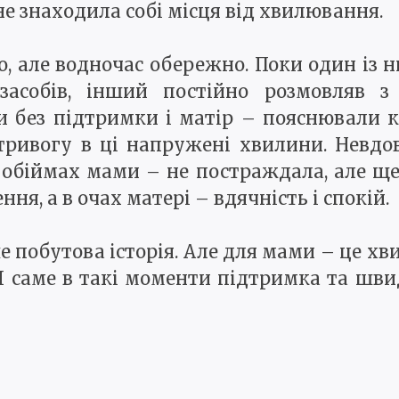
не знаходила собі місця від хвилювання.
, але водночас обережно. Поки один із н
асобів, інший постійно розмовляв з
и без підтримки і матір – пояснювали к
ривогу в ці напружені хвилини. Невдов
обіймах мами – не постраждала, але ще 
ня, а в очах матері – вдячність і спокій.
 побутова історія. Але для мами – це хв
 І саме в такі моменти підтримка та шв