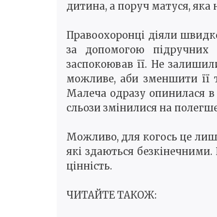
дитина, а поруч матуся, яка 
Правоохоронці діяли швидко
за допомогою підручних з
заспокоював її. Не залишил
можливе, аби зменшити її т
Малеча одразу опинилася в 
сльози змінилися на полегшен
Можливо, для когось це лише
які здаються безкінечними.
цінність.
ЧИТАЙТЕ ТАКОЖ: