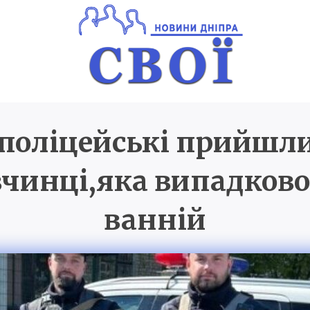
 поліцейські прийшл
Новини Дніпра
SVOI.D
вчинці,яка випадково
ванній