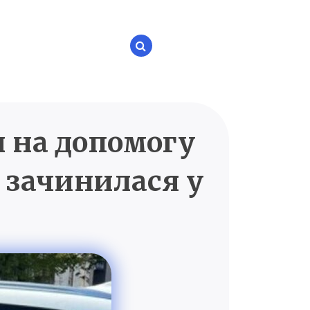
и на допомогу
P.UA
 зачинилася у