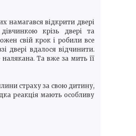
их намагався відкрити двері
 дівчинкою крізь двері та
ожен свій крок і робили все
зі двері вдалося відчинити.
налякана. Та вже за мить її
илини страху за свою дитину,
идка реакція мають особливу