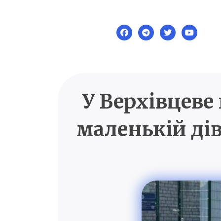
Skip
to
content
У Верхівцеве
маленькій ді