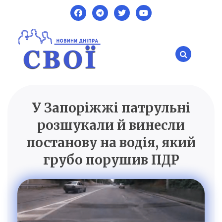
Skip
to
content
У Запоріжжі патрульні
SVOI.DP.UA
Новини Дніпра
розшукали й винесли
постанову на водія, який
грубо порушив ПДР