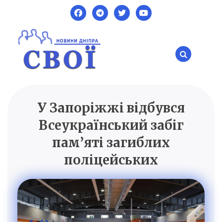
Skip
to
content
У Запоріжжі відбувся
SVOI.DP.UA
Новини Дніпра
Всеукраїнський забіг
пам’яті загиблих
поліцейських