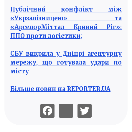
Публічний конфлікт між
«Укрзалізницею» та
«АрселорМіттал Кривий Ріг»:
ППО проти логістики;
СБУ викрила у Дніпрі агентурну
мережу, що готувала удари по
місту
Більше новин на REPORTER.UA