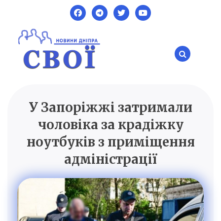
Skip
to
content
У Запоріжжі затримали
SVOI.DP.UA
Новини Дніпра
чоловіка за крадіжку
ноутбуків з приміщення
адміністрації