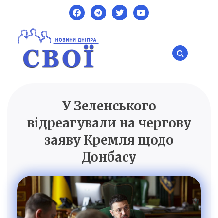
Skip
to
content
У Зеленського
SVOI.DP.UA
Новини Дніпра
відреагували на чергову
заяву Кремля щодо
Донбасу