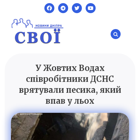
Skip
to
content
У Жовтих Водах
SVOI.DP.UA
Новини Дніпра
співробітники ДСНС
врятували песика, який
впав у льох