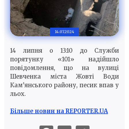
14.07.2024
14 липня о 13:10 до Служби
порятунку «101» надійшло
повідомлення, що на вулиці
Шевченка міста Жовті Води
Кам’янського району, песик впав у
льох.
Більше новин на REPORTER.UA