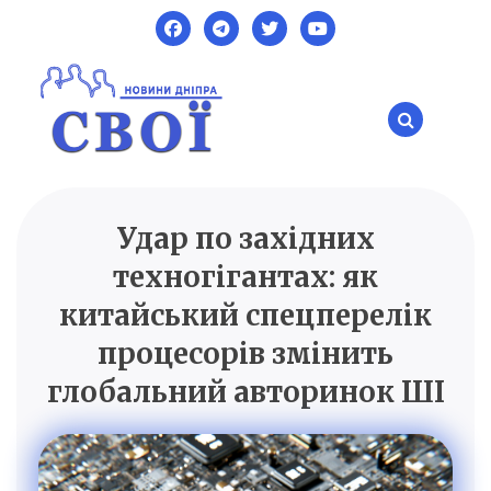
Skip
to
content
Удар по західних
SVOI.DP.UA
Новини Дніпра
техногігантах: як
китайський спецперелік
процесорів змінить
глобальний авторинок ШІ