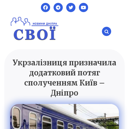
Skip
to
content
Укрзалізниця призначила
SVOI.DP.UA
Новини Дніпра
додатковий потяг
сполученням Київ –
Дніпро