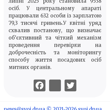
липні 2025 року становила 9538
осіб. У центральному апараті
працювали 632 особи із зарплатою
79,3 тисячі гривень.У квітні уряд
схвалив постанову, що визначає
об’єктивний та чіткий механізм
проведення перевірки на
доброчесність та моніторингу
способу життя посадових осіб
митних органів.
news@svoi.dp.ua
© 2021-2026 svoi.dp.ua