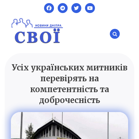
Skip
to
content
Усіх українських митників
SVOI.DP.UA
Новини Дніпра
перевірять на
компетентність та
доброчесність