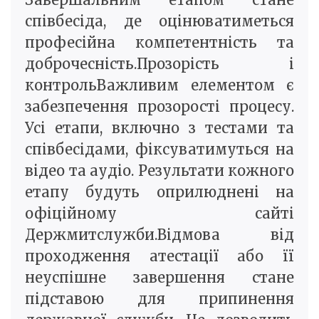
співбесіда, де оцінюватиметься
професійна компетентність та
доброчесність.Прозорість і
контрольВажливим елементом є
забезпечення прозорості процесу.
Усі етапи, включно з тестами та
співбесідами, фіксуватимуться на
відео та аудіо. Результати кожного
етапу будуть оприлюднені на
офіційному сайті
Держмитслужби.Відмова від
проходження атестації або її
неуспішне завершення стане
підставою для припинення