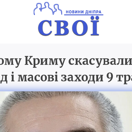
ому Криму скасували
Новини Дніпра
SVOI.D
д і масові заходи 9 т