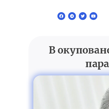
Skip
to
content
В окупован
пара