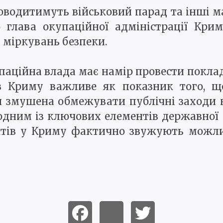
водитимуть військовий парад та інші мас
 глава окупаційної адміністрації Крим
 міркувань безпеки.
паційна влада має намір провести поклад
 в Криму важливе як показник того, що
 змушена обмежувати публічні заходи н
 одним із ключових елементів державної 
єктів у Криму фактично звужують можл