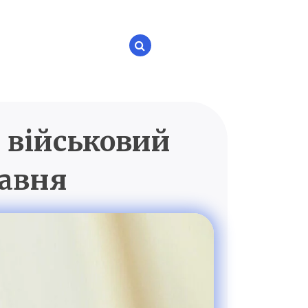
 військовий
P.UA
равня