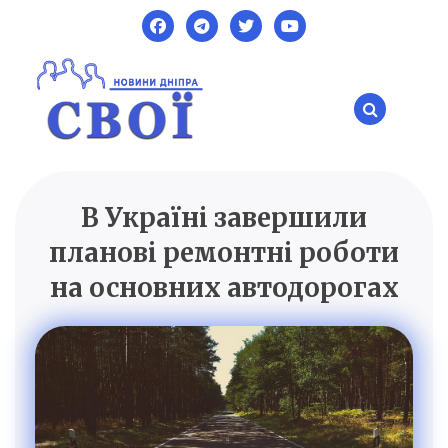
Skip
to
content
В Україні завершили
SVOI.DP.UA
Новини Дніпра
планові ремонтні роботи
на основних автодорогах