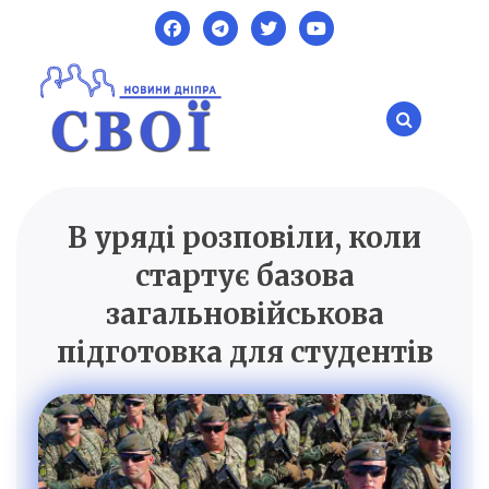
Skip
to
content
В уряді розповіли, коли
SVOI.DP.UA
Новини Дніпра
стартує базова
загальновійськова
підготовка для студентів