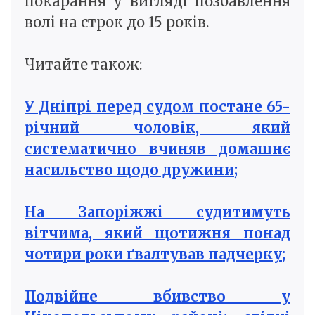
покарання у вигляді позбавлення
волі на строк до 15 років.
Читайте також:
У Дніпрі перед судом постане 65-
річний чоловік, який
систематично вчиняв домашнє
насильство щодо дружини;
На Запоріжжі судитимуть
вітчима, який щотижня понад
чотири роки ґвалтував падчерку;
Подвійне вбивство у