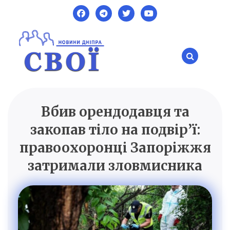
Skip
to
content
Вбив орендодавця та
SVOI.DP.UA
Новини Дніпра
закопав тіло на подвір’ї:
правоохоронці Запоріжжя
затримали зловмисника