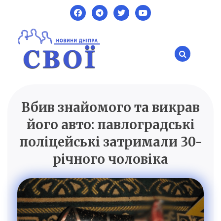
Skip
to
content
Вбив знайомого та викрав
SVOI.DP.UA
Новини Дніпра
його авто: павлоградські
поліцейські затримали 30-
річного чоловіка