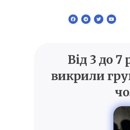
Skip
to
content
Від 3 до 7
викрили гру
чо