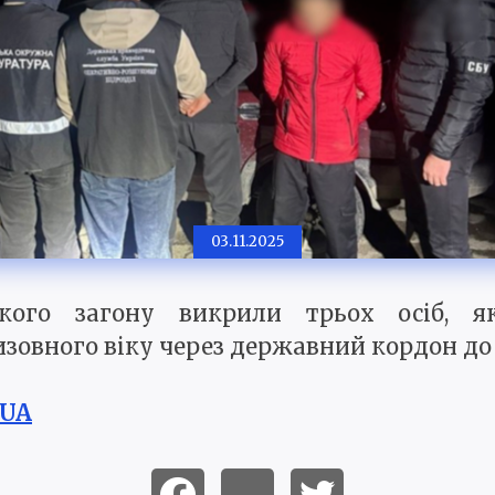
03.11.2025
кого загону викрили трьох осіб, як
зовного віку через державний кордон до 
.UA