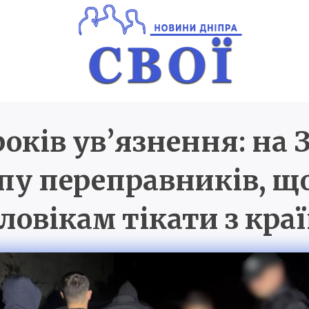
 років ув’язнення: на
Новини Дніпра
SVOI.D
пу переправників, щ
ловікам тікати з кра