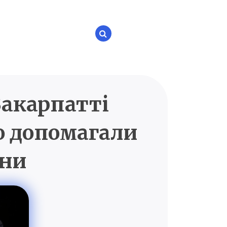
 Закарпатті
P.UA
о допомагали
їни