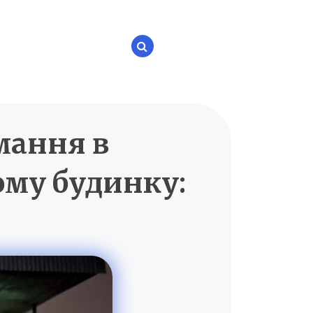
мання в
P.UA
ому будинку: