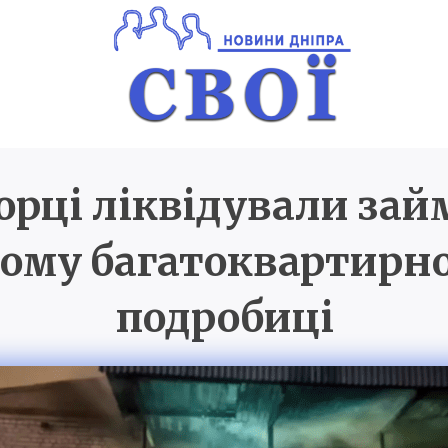
орці ліквідували зай
Новини Дніпра
SVOI.D
ому багатоквартирн
подробиці