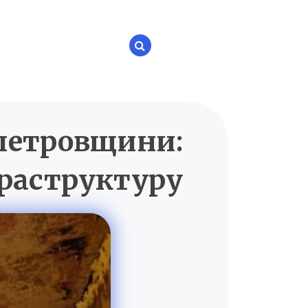
опетровщини:
P.UA
фраструктуру