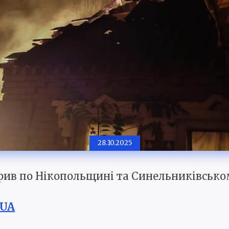
28.10.2025
арив по Нікопольщині та Синельниківсько
.UA