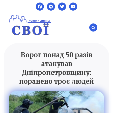
Skip
to
content
Ворог понад 50 разів
SVOI.DP.UA
Новини Дніпра
атакував
Дніпропетровщину:
поранено троє людей