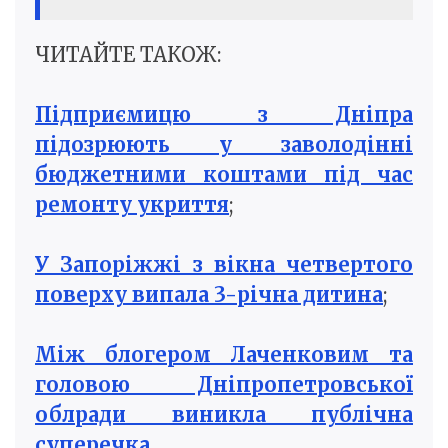
ЧИТАЙТЕ ТАКОЖ:
Підприємицю з Дніпра
підозрюють у заволодінні
бюджетними коштами під час
ремонту укриття
;
У Запоріжжі з вікна четвертого
поверху випала 3-річна дитина
;
Між блогером Лаченковим та
головою Дніпропетровської
облради виникла публічна
суперечка
.