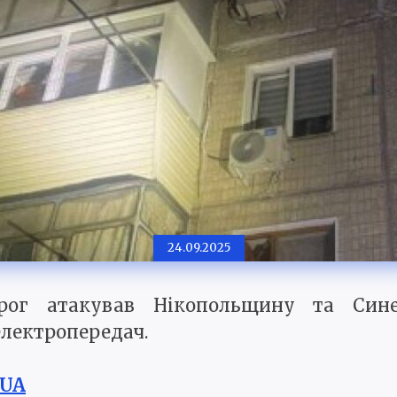
24.09.2025
рог атакував Нікопольщину та Сине
 електропередач.
.UA