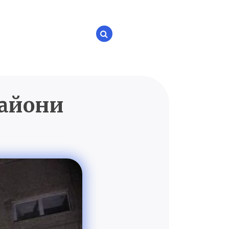
райони
P.UA