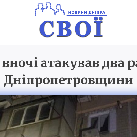
 вночі атакував два 
Новини Дніпра
SVOI.D
Дніпропетровщини