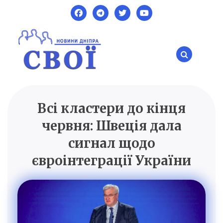
Skip
to
content
Всі кластери до кінця
SVOI.DP.UA
Новини Дніпра
червня: Швеція дала
сигнал щодо
євроінтеграції України