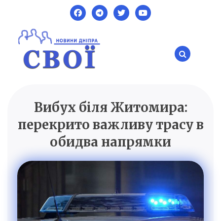
Skip
to
content
Вибух біля Житомира:
SVOI.DP.UA
Новини Дніпра
перекрито важливу трасу в
обидва напрямки