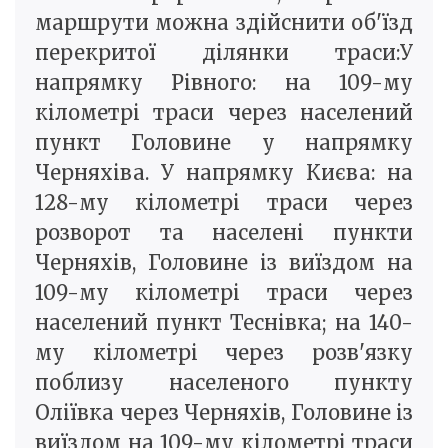
маршрути можна здійснити об'їзд
перекритої ділянки траси:У
напрямку Рівного: на 109-му
кілометрі траси через населений
пункт Головине у напрямку
Черняхіва. У напрямку Києва: на
128-му кілометрі траси через
розворот та населені пункти
Черняхів, Головине із виїздом на
109-му кілометрі траси через
населений пункт Теснівка; на 140-
му кілометрі через розв'язку
поблизу населеного пункту
Оліївка через Черняхів, Головине із
виїздом на 109-му кілометрі траси