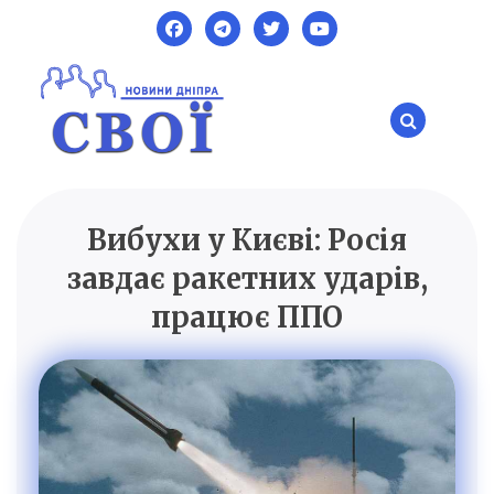
Skip
to
content
Вибухи у Києві: Росія
SVOI.DP.UA
Новини Дніпра
завдає ракетних ударів,
працює ППО