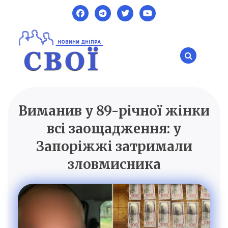
Skip
to
content
Виманив у 89-річної жінки
SVOI.DP.UA
Новини Дніпра
всі заощадження: у
Запоріжжі затримали
зловмисника