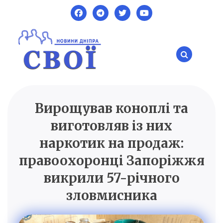
Skip
to
content
Вирощував коноплі та
SVOI.DP.UA
Новини Дніпра
виготовляв із них
наркотик на продаж:
правоохоронці Запоріжжя
викрили 57-річного
зловмисника