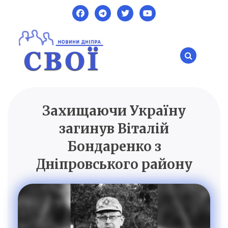
Skip
to
content
Захищаючи Україну
SVOI.DP.UA
Новини Дніпра
загинув Віталій
Бондаренко з
Дніпровського району