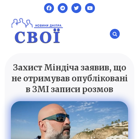
Skip
to
content
Захист Міндіча заявив, що
SVOI.DP.UA
Новини Дніпра
не отримував опубліковані
в ЗМІ записи розмов