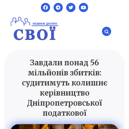
Skip
to
content
Завдали понад 56
SVOI.DP.UA
Новини Дніпра
мільйонів збитків:
судитимуть колишнє
керівництво
Дніпропетровської
податкової