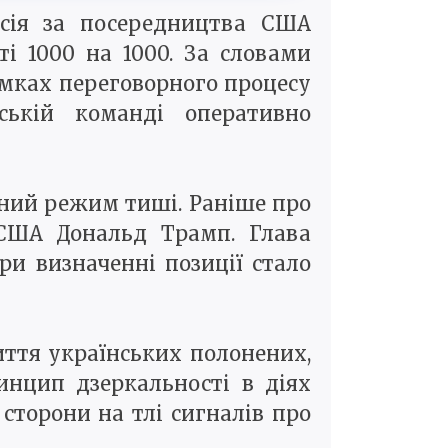
осія за посередництва США
і 1000 на 1000. За словами
рамках переговорного процесу
ській команді оперативно
лений режим тиші. Раніше про
 США Дональд Трамп. Глава
и визначенні позиції стало
ття українських полонених,
нцип дзеркальності в діях
 сторони на тлі сигналів про