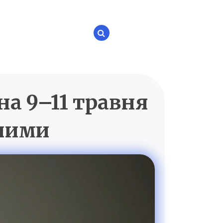
на 9–11 травня
P.UA
еними