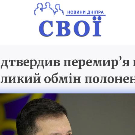
дтвердив перемир’я 
Новини Дніпра
SVOI.D
еликий обмін полон