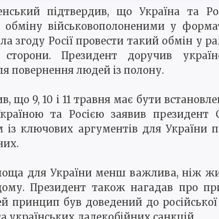
нський підтвердив, що Україна та Р
 обміну військовополоненими у формат
ла згоду Росії провести такий обмін у 
 сторони. Президент доручив україн
ля повернення людей із полону.
, що 9, 10 і 11 травня має бути встанов
країною та Росією заявив президент
 із ключових аргументів для України пр
них.
площа для України менш важлива, ніж жи
ому. Президент також нагадав про при
ей принцип був доведений до російської
та українських далекобійних санкцій.