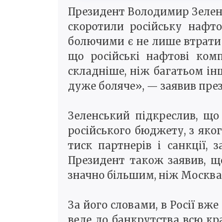
Президент Володимир Зеленсь
скоротили російську нафто
болючими є не лише втрати 
що російські нафтові ком
складніше, ніж багатьом і
дуже боляче», — заявив пре
Зеленський підкреслив, щ
російського бюджету, з яко
тиск партнерів і санкції, 
Президент також заявив, щ
значно більшим, ніж Москва 
За його словами, в Росії вже
веде до банкрутства всю кр