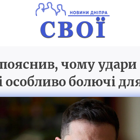
пояснив, чому удари
Новини Дніпра
SVOI.D
і особливо болючі для