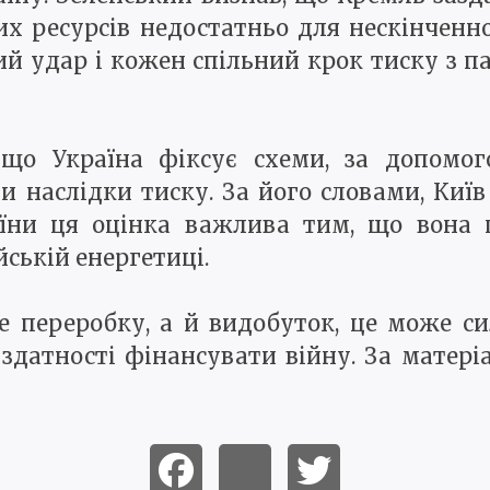
их ресурсів недостатньо для нескінченн
ий удар і кожен спільний крок тиску з 
 що Україна фіксує схеми, за допомог
и наслідки тиску. За його словами, Ки
аїни ця оцінка важлива тим, що вона 
йській енергетиці.
е переробку, а й видобуток, це може си
здатності фінансувати війну. За матері