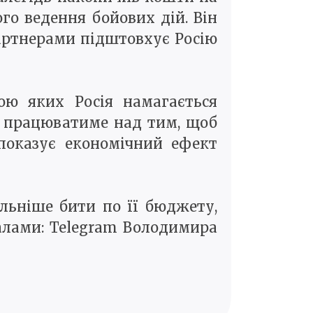
ого ведення бойових дій. Він
партнерами підштовхує Росію
ою яких Росія намагається
їв працюватиме над тим, щоб
показує економічний ефект
льніше бити по її бюджету,
алами: Telegram Володимира