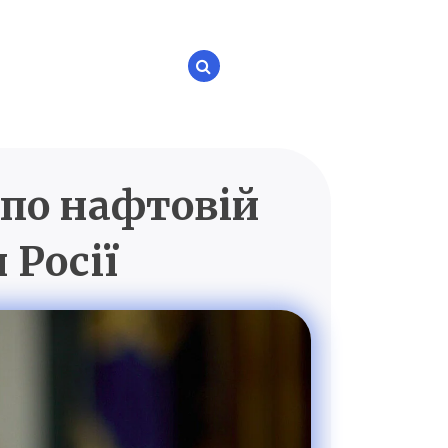
 по нафтовій
P.UA
 Росії