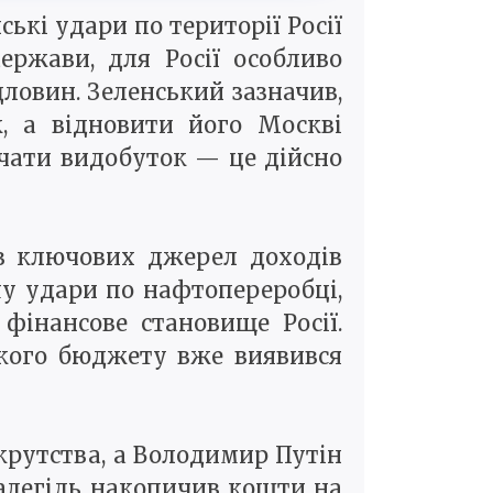
ькі удари по території Росії
ержави, для Росії особливо
ловин. Зеленський зазначив,
, а відновити його Москві
чати видобуток — це дійсно
з ключових джерел доходів
му удари по нафтопереробці,
 фінансове становище Росії.
ького бюджету вже виявився
анкрутства, а Володимир Путін
далегідь накопичив кошти на