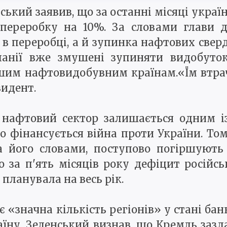
кий заявив, що за останні місяці українс
переробку на 10%. За словами глави д
в переробці, а й зупинка нафтових сверд
панії вже змушені зупиняти видобуток
ншим нафтовидобувним країнам.«Їм втра
зидент.
о нафтовий сектор залишається одним і
го фінансується війна проти України. То
за його словами, поступово погіршують
о за п'ять місяців року дефіцит російс
планувала на весь рік.
 є «значна кількість регіонів» у стані б
аїну. Зеленський визнав, що Кремль заз