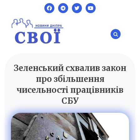
Skip
to
content
Зеленський схвалив закон
SVOI.DP.UA
Новини Дніпра
про збільшення
чисельності працівників
СБУ