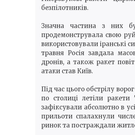
безпілотників.
Значна частина з них б
продемонструвала свою руйн
використовували іранські си
травня Росія завдала масо
дронів, а також ракет пові
атаки став Київ.
Під час цього обстрілу ворог
по столиці летіли ракети 
зафіксували абсолютно в усі
прильоти спалахнули числе
ринок та постраждали житло