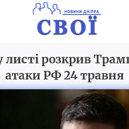
у листі розкрив Трам
Новини Дніпра
SVOI.D
атаки РФ 24 травня