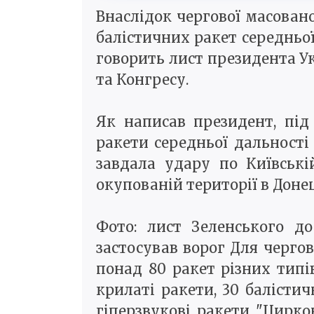
Внаслідок чергової масовано
балістичних ракет середньої
говорить лист президента 
та Конгресу.
Як написав президент, під 
ракети середньої дальності
завдала удару по Київські
окупованій території в Донец
Фото: лист Зеленського до
застосував ворог Для черго
понад 80 ракет різних типі
крилаті ракети, 30 балісти
гіперзвукові ракети "Цирко