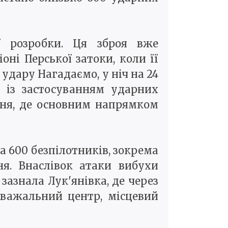
 розробки. Ця зброя вже
ні Перської затоки, коли її
удару Нагадаємо, у ніч на 24
і із застосуванням ударних
ання, де основним напрямком
та 600 безпілотників, зокрема
ня. Внаслівок атаки вибухи
зазнала Лук'янівка, де через
зважальний центр, місцевий