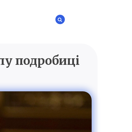
пу подробиці
P.UA