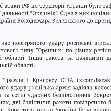
ї атаки РФ по території України було з
 дальності "Орєшнік". Одна з них поцілил
України Володимира Зеленського до през
час повітряного удару російські війсь
 нового типу "Орєшнік" по різних регіон
й області. Інша ракета, за наявними 
ькій області.
 Трампа і Крнгресу США (x.com/barakr
вого удару російська армія задіяла коло
в та сотні ударних безпілотників. Зокре
чних, дві балістичні ракети повітряного
н". Крім того, проти України було вико