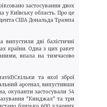
афіксовано застосування двох
а у Київську область. Про це
идента США Дональда Трампа
ка випустили дві балістичні
ах країни. Одна з цих ракет
даними, впала на тимчасово
avid)Скільки та якої зброї
сальний арсенал, випустивши
ма, окупанти застосували 54
 базування "Кинджал" та три
ристано близько 600 ударних