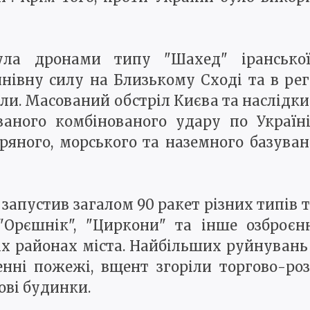
ула дронами типу "Шахед" іранської
івну силу на Близькому Сході та в регіо
ли. Масований обстріл Києва та наслідки 
ваного комбінованого удару по Україн
тряного, морського та наземного базув
 запустив загалом 90 ракет різних типів 
"Орєшнік", "Циркони" та інше озброєн
х районах міста. Найбільших руйнувань 
нні пожежі, вщент згоріли торгово-ро
ві будинки.