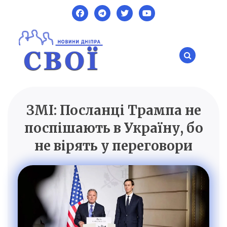
Skip
to
content
ЗМІ: Посланці Трампа не
SVOI.DP.UA
Новини Дніпра
поспішають в Україну, бо
не вірять у переговори